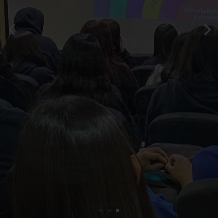
Que ningún
estudiante deje
de estudiar por
falta de
recursos y
motivación