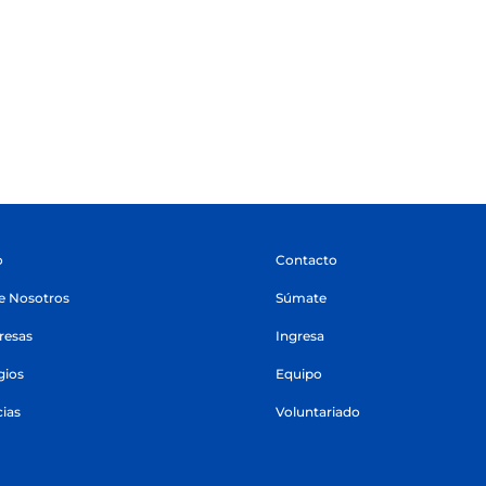
o
Contacto
e Nosotros
Súmate
esas
Ingresa
gios
Equipo
cias
Voluntariado