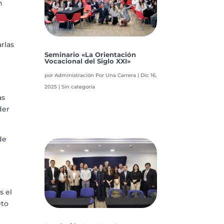
n
rlas
Seminario «La Orientación
Vocacional del Siglo XXI»
por
Administración Por Una Carrera
|
Dic 16,
2025
|
Sin categoría
as
der
de
s el
eto