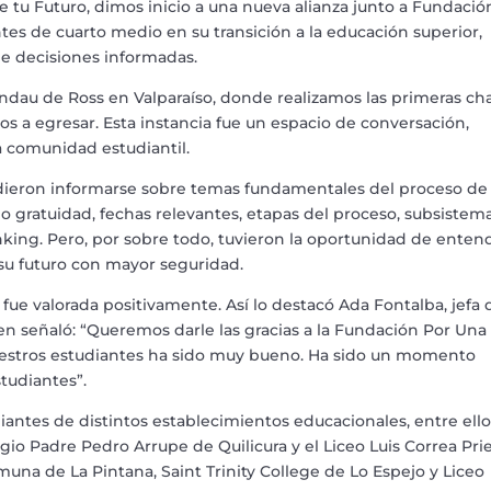
tu Futuro, dimos inicio a una nueva alianza junto a Fundació
tes de cuarto medio en su transición a la educación superior,
e decisiones informadas.
andau de Ross en Valparaíso, donde realizamos las primeras cha
os a egresar. Esta instancia fue un espacio de conversación,
a comunidad estudiantil.
pudieron informarse sobre temas fundamentales del proceso de
o gratuidad, fechas relevantes, etapas del proceso, subsistem
anking. Pero, por sobre todo, tuvieron la oportunidad de enten
 su futuro con mayor seguridad.
fue valorada positivamente. Así lo destacó Ada Fontalba, jefa 
en señaló: “Queremos darle las gracias a la Fundación Por Una
uestros estudiantes ha sido muy bueno. Ha sido un momento
tudiantes”.
diantes de distintos establecimientos educacionales, entre ello
gio Padre Pedro Arrupe de Quilicura y el Liceo Luis Correa Pri
muna de La Pintana, Saint Trinity College de Lo Espejo y Liceo