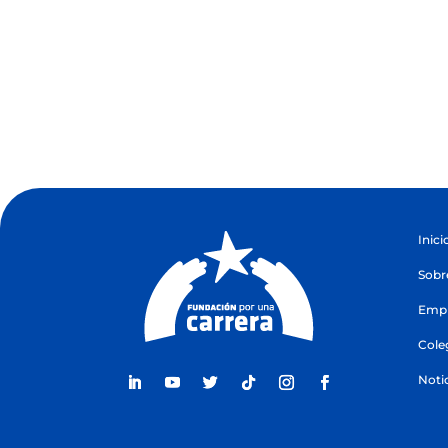
Inici
Sobr
Empr
Cole
Noti