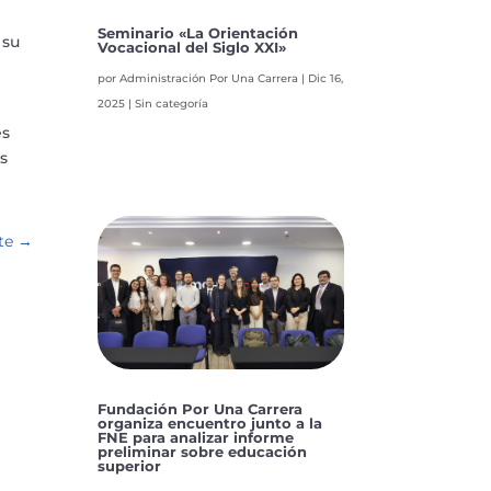
Seminario «La Orientación
 su
Vocacional del Siglo XXI»
por
Administración Por Una Carrera
|
Dic 16,
2025
|
Sin categoría
es
es
te
→
Fundación Por Una Carrera
organiza encuentro junto a la
FNE para analizar informe
preliminar sobre educación
superior