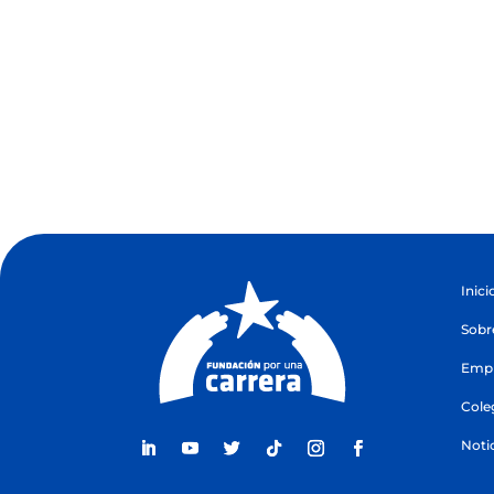
Inici
Sobr
Empr
Cole
Noti