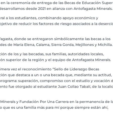
 en la ceremonia de entrega de las Becas de Educación Super
sarrollamos desde 2021 en alianza con Antofagasta Minerals.
egral a los estudiantes, combinando apoyo económico y
tivo de reducir los factores de riesgo asociados a la deserci
tofagasta, donde se entregaron simbólicamente las becas a los
s de María Elena, Calama, Sierra Gorda, Mejillones y Michilla
ión de los y las becadas, sus familias, autoridades locales,
ón superior de la región y el equipo de Antofagasta Minerals.
mera vez el reconocimiento “Sello de Liderazgo Becas
ción que destaca a un o una becada que, mediante su actitud,
l programa: superación, compromiso con el estudio y vocación 
nto fue otorgado al estudiante Juan Collao Tabalí, de la locali
 Minerals y Fundación Por Una Carrera en la permanencia de l
go que es una familia más para mí porque siempre están ahí,