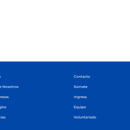
o
Contacto
e Nosotros
Súmate
esas
Ingresa
gios
Equipo
cias
Voluntariado