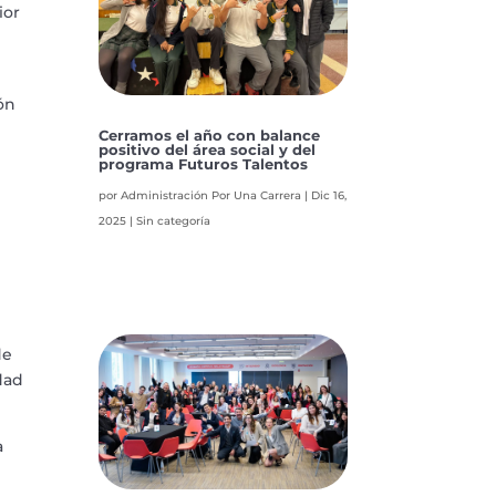
ior
ón
Cerramos el año con balance
positivo del área social y del
programa Futuros Talentos
.
por
Administración Por Una Carrera
|
Dic 16,
2025
|
Sin categoría
de
dad
a